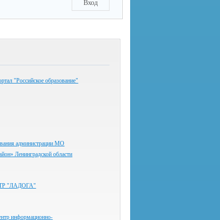
Вход
ртал "Российское образование"
ования администрации МО
айон» Ленинградской области
ТР "ЛАДОГА"
ентр информационно-