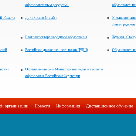
образовательным ресурсам»
образовательны
й области
Дети России Онлайн
Уполномоченны
Ленинградской 
Блог инспектора народного образования
Журнал "Станд
йской
Российское движение школьников (РДШ)
Образовательн
йской
Официальный сайт Министерства науки и высшего
образования Российской Федерации
ой организации
Новости
Информация
Дистанционное обучение