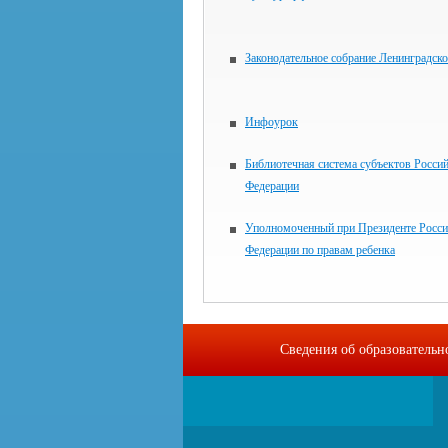
Законодательное собрание Ленинградско
Инфоурок
Библиотечная система субъектов Росси
Федерации
Уполномоченный при Президенте Росси
Федерации по правам ребенка
Сведения об образовательн