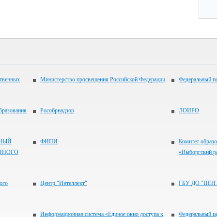
ственных
Министерство просвещения Российской Федерации
Федеральный по
бразования
Рособрнадзор
ЛОИРО
НЫЙ
ФИПИ
Комитет образ
ННОГО
«Выборгский р
ого
Центр "Интеллект"
ГБУ ДО "ЦЕН
Информационная система «Единое окно доступа к
Федеральный ц