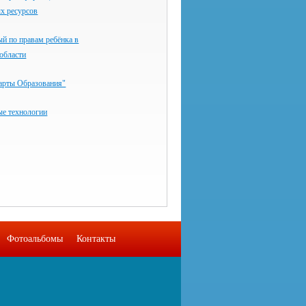
х ресурсов
й по правам ребёнка в
области
арты Образования"
ые технологии
Фотоальбомы
Контакты