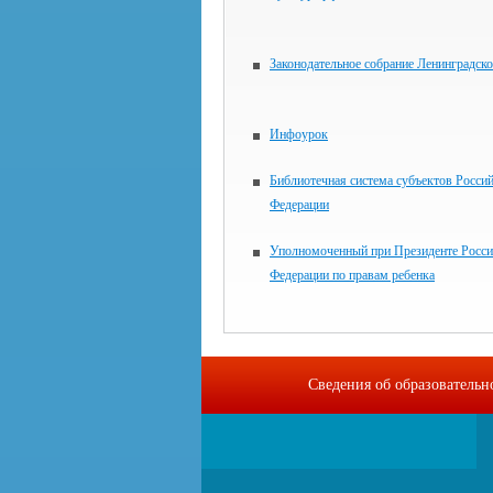
Законодательное собрание Ленинградско
Инфоурок
Библиотечная система субъектов Росси
Федерации
Уполномоченный при Президенте Росси
Федерации по правам ребенка
Сведения об образовательн