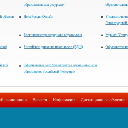
образовательным ресурсам»
образовательны
й области
Дети России Онлайн
Уполномоченны
Ленинградской 
Блог инспектора народного образования
Журнал "Станд
йской
Российское движение школьников (РДШ)
Образовательн
йской
Официальный сайт Министерства науки и высшего
образования Российской Федерации
ой организации
Новости
Информация
Дистанционное обучение