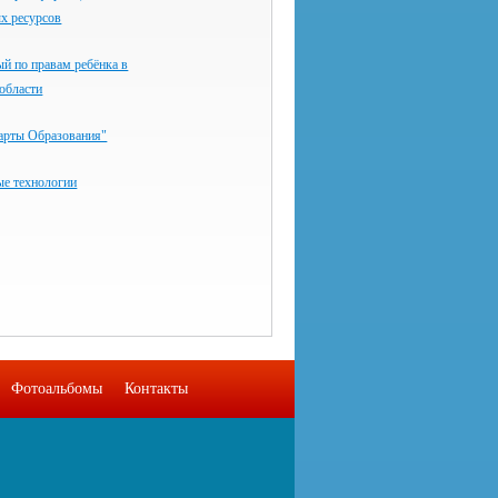
х ресурсов
й по правам ребёнка в
области
арты Образования"
ые технологии
Фотоальбомы
Контакты