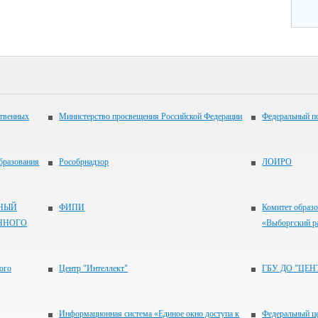
ственных
Министерство просвещения Российской Федерации
Федеральный по
бразования
Рособрнадзор
ЛОИРО
НЫЙ
ФИПИ
Комитет образ
ННОГО
«Выборгский р
ого
Центр "Интеллект"
ГБУ ДО "ЦЕН
Информационная система «Единое окно доступа к
Федеральный ц