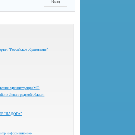
Вход
ртал "Российское образование"
ования администрации МО
айон» Ленинградской области
ТР "ЛАДОГА"
ентр информационно-